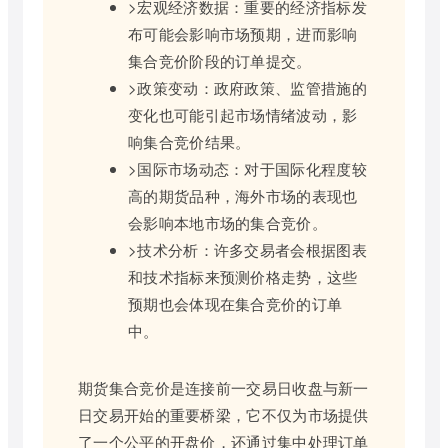
>宏观经济数据：重要的经济指标发
布可能会影响市场预期，进而影响
集合竞价阶段的订单提交。
>政策变动：政府政策、监管措施的
变化也可能引起市场情绪波动，影
响集合竞价结果。
>国际市场动态：对于国际化程度较
高的期货品种，海外市场的表现也
会影响本地市场的集合竞价。
>技术分析：许多交易者会根据图表
和技术指标来预测价格走势，这些
预期也会体现在集合竞价的订单
中。
期货集合竞价是连接前一交易日收盘与新一
日交易开始的重要桥梁，它不仅为市场提供
了一个公平的开盘价，还通过集中处理订单