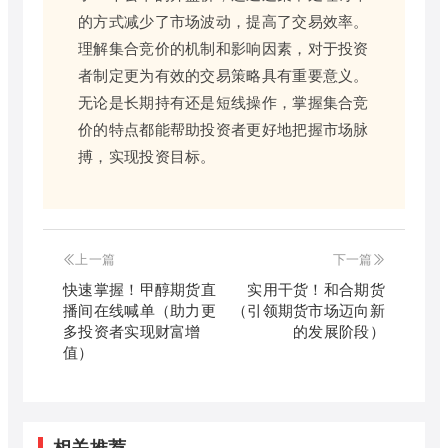
的方式减少了市场波动，提高了交易效率。
理解集合竞价的机制和影响因素，对于投资
者制定更为有效的交易策略具有重要意义。
无论是长期持有还是短线操作，掌握集合竞
价的特点都能帮助投资者更好地把握市场脉
搏，实现投资目标。
上一篇
下一篇
快速掌握！甲醇期货直
实用干货！和合期货
播间在线喊单（助力更
（引领期货市场迈向新
多投资者实现财富增
的发展阶段）
值）
相关推荐