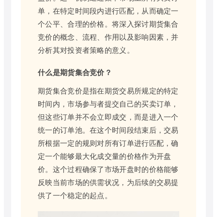
单，在特定时间段内进行匹配，从而确定一
个公平、合理的价格。将深入探讨期货集合
竞价的概念、流程、作用以及影响因素，并
分析其对投资者策略的意义。
什么是期货集合竞价？
期货集合竞价是指在期货交易所规定的特定
时间内，市场参与者提交自己的买卖订单，
但这些订单并不会立即成交，而是进入一个
统一的订单池。在这个时间段结束后，交易
所根据一定的规则对所有订单进行匹配，确
定一个能够最大化成交量的价格作为开盘
价。这个过程确保了市场开盘时的价格能够
反映当前市场的供需状况，为后续的交易提
供了一个稳定的起点。