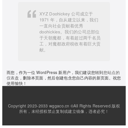
XYZ Doohickey 公司成立于
1971 年，自从建立以来，我们
一直向社会贡献着优秀
doohickies。我们的公司总部位
于天朝魔都，有着超过两千名员
工，对魔都政府税收有着巨大贡
献。
而您，作为一位 WordPress 新用户，我们建议您转到
您站点的
仪表盘
，删除本页面，然后创建包含您自己内容的新页面。祝您
使用愉快！
Copyright 2023-2033 wggaco.cn ©All Rights Reserved.版权
所有，未经授权禁止复制或建立镜像，违者必究！